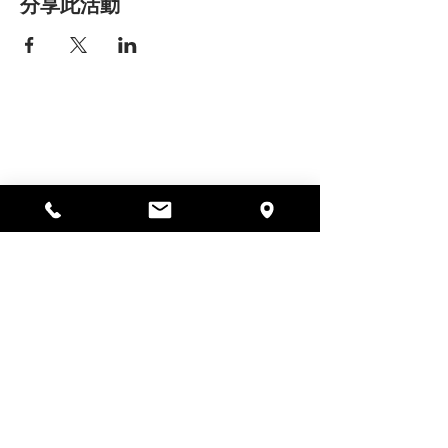
分享此活動
艾丽莎之家
297 中央街，加德纳，马萨诸塞州
01440
978-364-0920
Donate
Alyssa's Place 是一家 501(c)(3) 非营利组织，由
AED Foundation, Inc.、GAAMHA, Inc. 和马萨诸塞