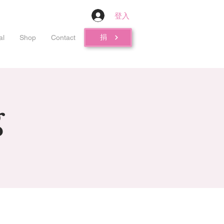
登入
捐
al
Shop
Contact
g