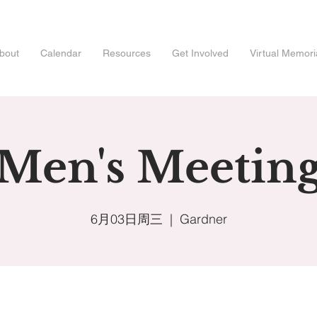
bout
Calendar
Resources
Get Involved
Virtual Memori
Men's Meetin
6月03日周三
  |  
Gardner