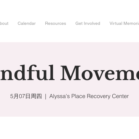
bout
Calendar
Resources
Get Involved
Virtual Memori
ndful Movem
5月07日周四
  |  
Alyssa's Place Recovery Center