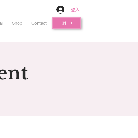
登入
捐
al
Shop
Contact
ent