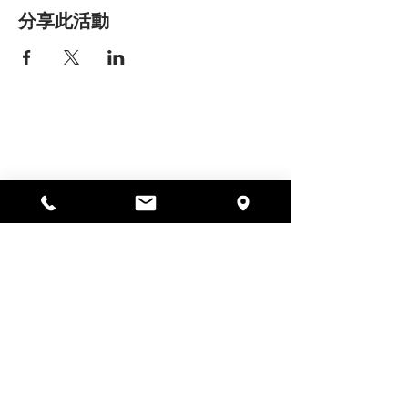
分享此活動
艾丽莎之家
297 中央街，加德纳，马萨诸塞州
01440
978-364-0920
Donate
Alyssa's Place 是一家 501(c)(3) 非营利组织，由