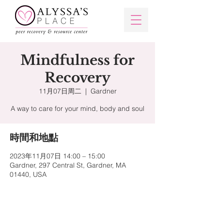
Mindfulness for
Recovery
11月07日周二
  |  
Gardner
A way to care for your mind, body and soul
時間和地點
2023年11月07日 14:00 – 15:00
Gardner, 297 Central St, Gardner, MA
01440, USA