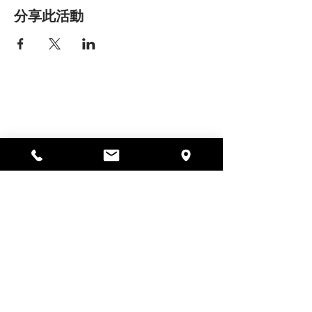
分享此活動
艾丽莎之家
297 中央街，加德纳，马萨诸塞州
01440
978-364-0920
Donate
Alyssa's Place 是一家 501(c)(3) 非营利组织，由