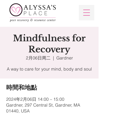
Mindfulness for
Recovery
2月06日周二
  |  
Gardner
A way to care for your mind, body and soul
時間和地點
2024年2月06日 14:00 – 15:00
Gardner, 297 Central St, Gardner, MA
01440, USA