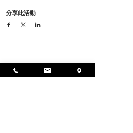
分享此活動
艾丽莎之家
297 中央街，加德纳，马萨诸塞州
01440
978-364-0920
Donate