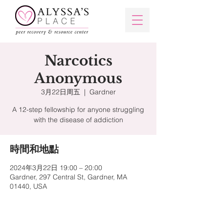
Narcotics
Anonymous
3月22日周五
  |  
Gardner
A 12-step fellowship for anyone struggling
with the disease of addiction
時間和地點
2024年3月22日 19:00 – 20:00
Gardner, 297 Central St, Gardner, MA
01440, USA