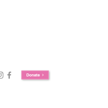
Donate
c.、GAAMHA, Inc. 和马萨诸塞州公共卫生部药