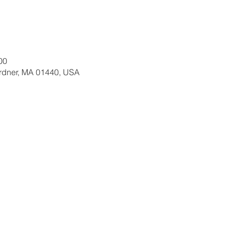
00
ardner, MA 01440, USA