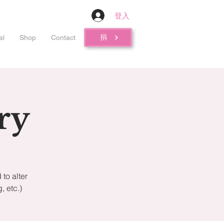
登入
捐
al
Shop
Contact
ry
to alter
 etc.)