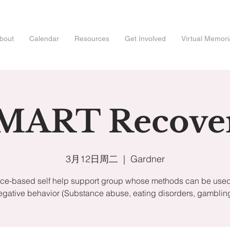
bout
Calendar
Resources
Get Involved
Virtual Memori
MART Recove
3月12日周二
  |  
Gardner
ce-based self help support group whose methods can be used 
egative behavior (Substance abuse, eating disorders, gambling,