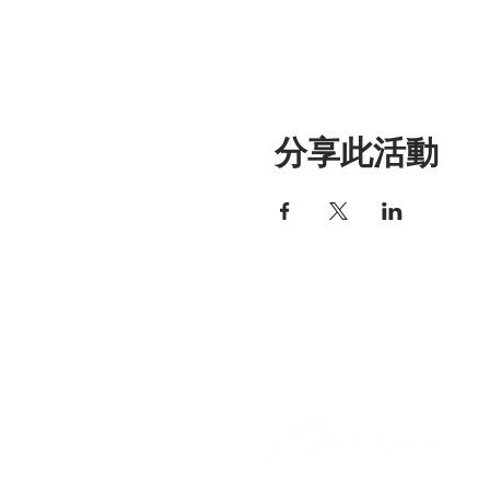
分享此活動
艾丽莎之家
297 中央街，加德纳，马萨诸塞
01440
978-364-0920