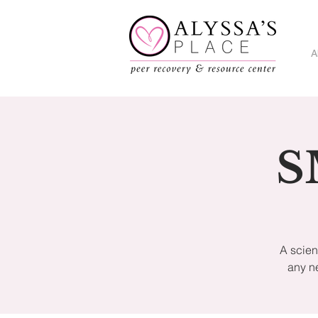
A
S
A scien
any n