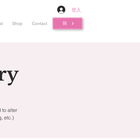
登入
捐
al
Shop
Contact
ry
to alter
 etc.)