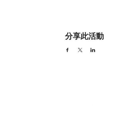
分享此活動
艾丽莎之家
297 中央街，加德纳，马萨诸塞
01440
978-364-0920