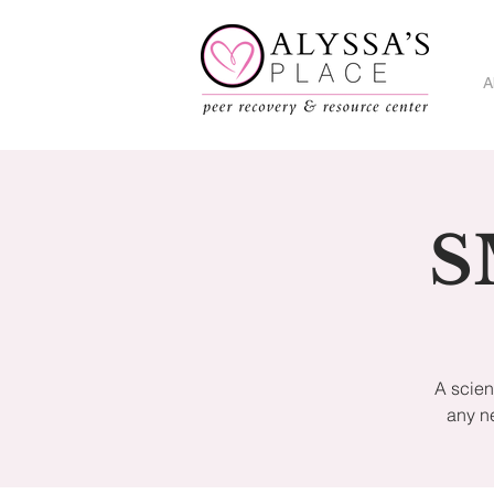
A
S
A scien
any n