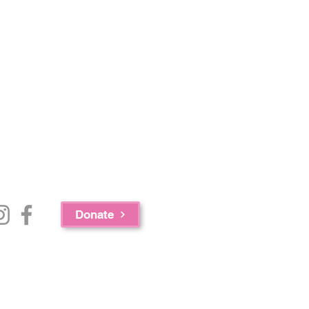
Donate
c.、GAAMHA, Inc. 和马萨诸塞州公共卫生部药