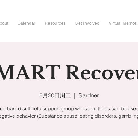
bout
Calendar
Resources
Get Involved
Virtual Memori
MART Recove
8月20日周二
  |  
Gardner
ce-based self help support group whose methods can be used 
egative behavior (Substance abuse, eating disorders, gambling,