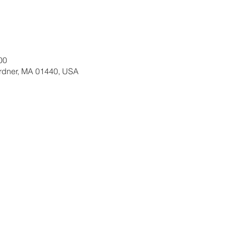
00
ardner, MA 01440, USA