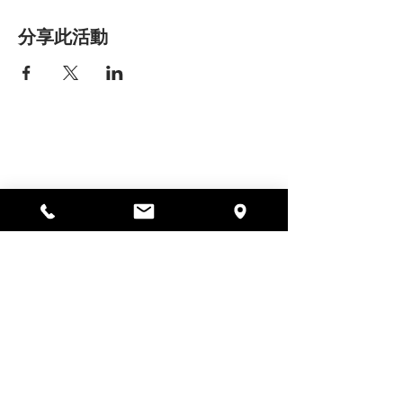
分享此活動
艾丽莎之家
297 中央街，加德纳，马萨诸塞州
01440
978-364-0920
Donate