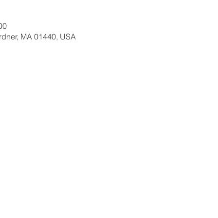
00
ardner, MA 01440, USA