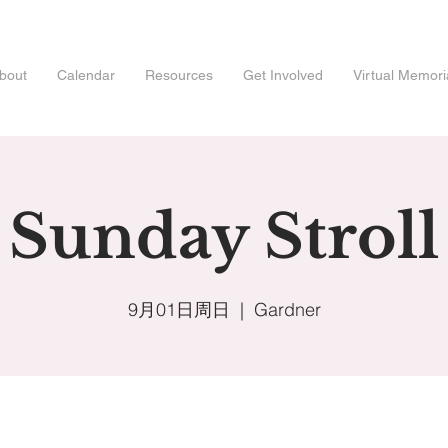
bout
Calendar
Resources
Get Involved
Virtual Memori
Sunday Stroll
9月01日周日
  |  
Gardner