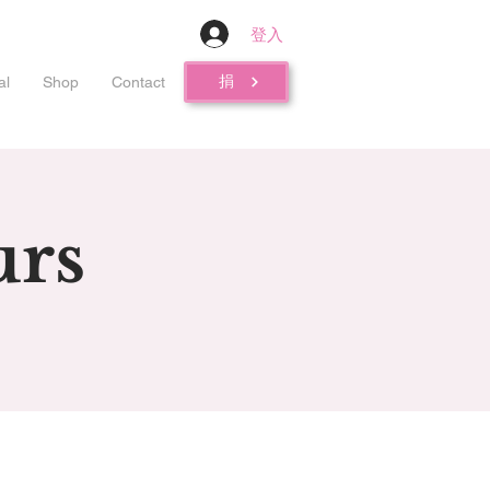
登入
捐
al
Shop
Contact
urs