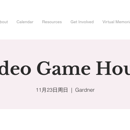
bout
Calendar
Resources
Get Involved
Virtual Memori
deo Game Ho
11月23日周日
  |  
Gardner