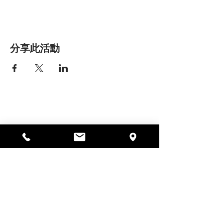
分享此活動
艾丽莎之家
297 中央街，加德纳，马萨诸塞州
01440
978-364-0920
Donate