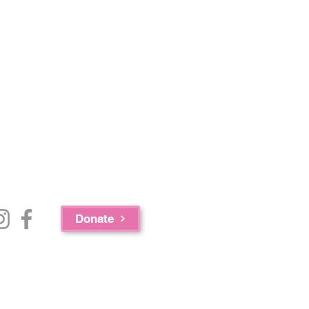
Donate
c.、GAAMHA, Inc. 和马萨诸塞州公共卫生部药