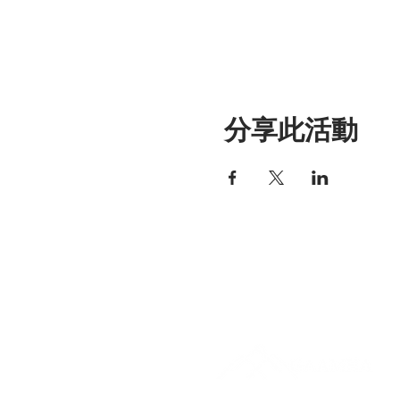
分享此活動
艾丽莎之家
297 中央街，加德纳，马萨诸塞
01440
978-364-0920