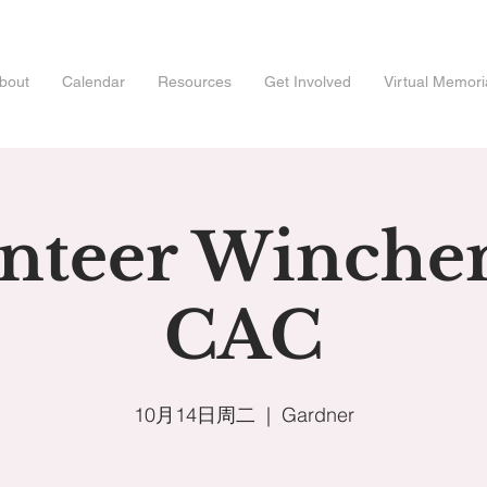
bout
Calendar
Resources
Get Involved
Virtual Memori
nteer Winch
CAC
10月14日周二
  |  
Gardner