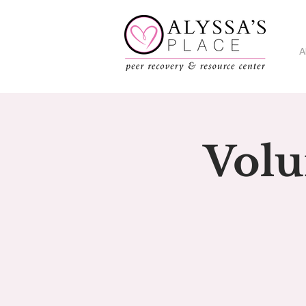
A
Volu