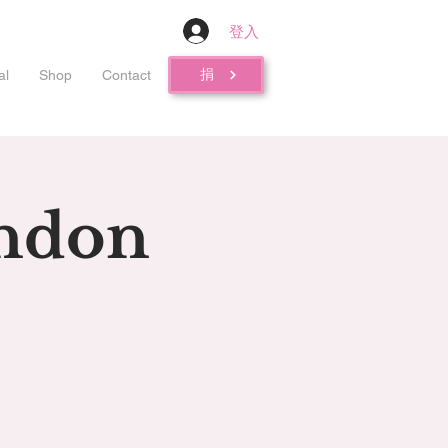
登入
捐
al
Shop
Contact
endon