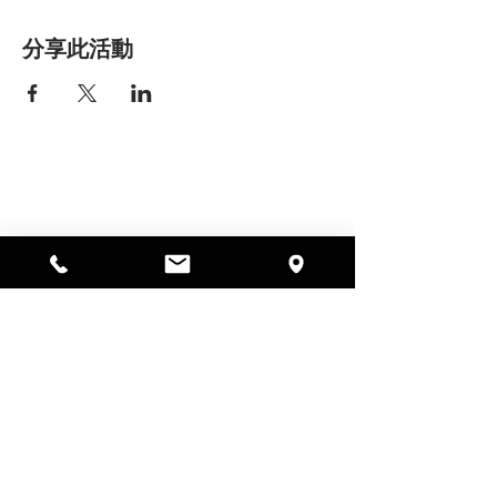
分享此活動
艾丽莎之家
297 中央街，加德纳，马萨诸塞州
01440
978-364-0920
Donate