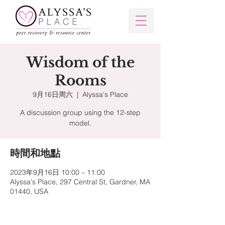
Wisdom of the
Rooms
9月16日周六
  |  
Alyssa's Place
A discussion group using the 12-step
model.
時間和地點
2023年9月16日 10:00 – 11:00
Alyssa's Place, 297 Central St, Gardner, MA
01440, USA