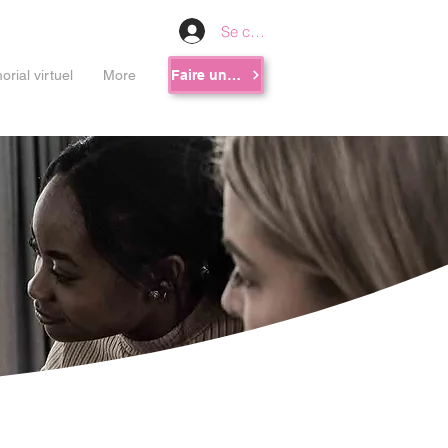
Se connecter
rial virtuel
More
Faire un don