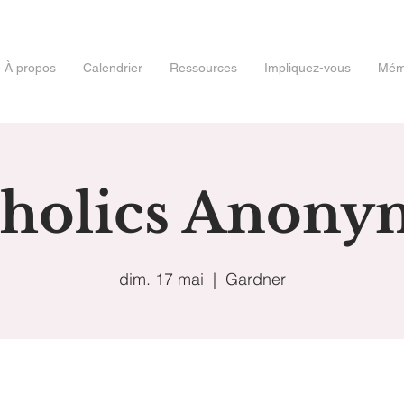
À propos
Calendrier
Ressources
Impliquez-vous
Mémo
oholics Anony
dim. 17 mai
  |  
Gardner