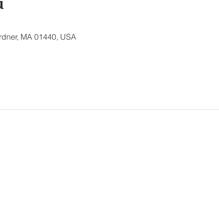
u
ardner, MA 01440, USA