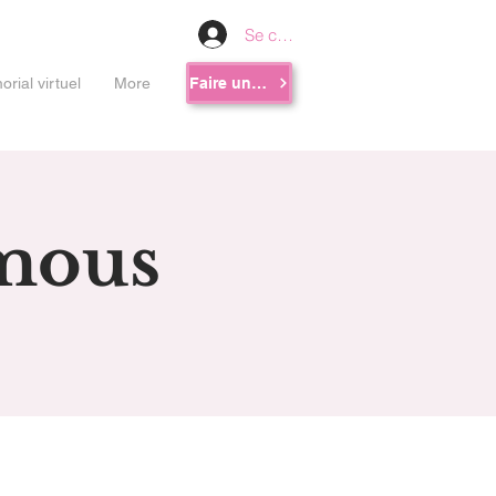
Se connecter
rial virtuel
More
Faire un don
mous