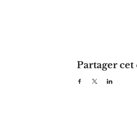
Partager ce
La maison d'Alyssa
297, rue Central, Gardner, MA
01440
978-364-0920