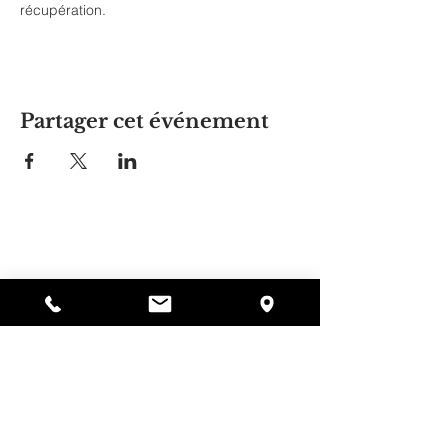
récupération.
Partager cet événement
La maison d'Alyssa
297, rue Central, Gardner, MA
01440
978-364-0920
Faire un don