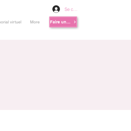
Se connecter
rial virtuel
More
Faire un don