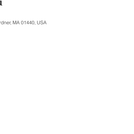
u
ardner, MA 01440, USA