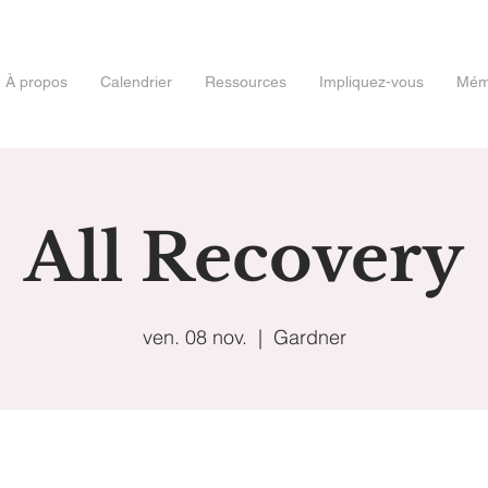
À propos
Calendrier
Ressources
Impliquez-vous
Mémo
All Recovery
ven. 08 nov.
  |  
Gardner