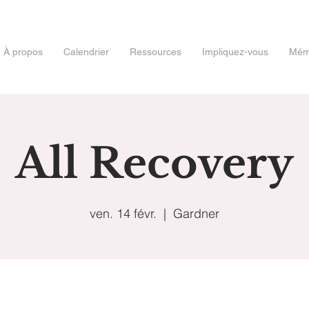
À propos
Calendrier
Ressources
Impliquez-vous
Mémo
All Recovery
ven. 14 févr.
  |  
Gardner