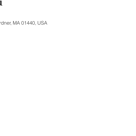
u
ardner, MA 01440, USA