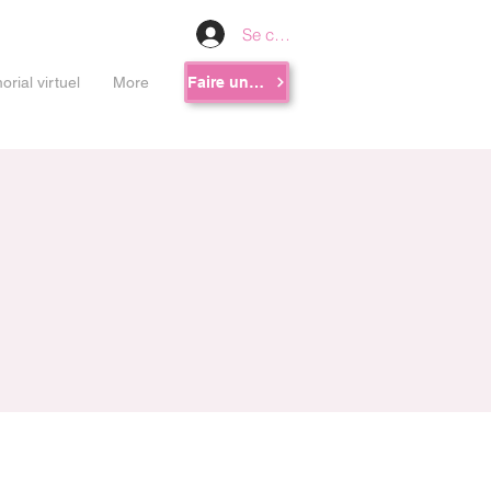
Se connecter
rial virtuel
More
Faire un don