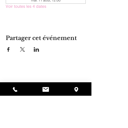
mar. 11 août, 12:00
Voir toutes les 4 dates
Partager cet événement
La maison d'Alyssa
297, rue Central, Gardner, MA
01440
978-364-0920
Faire un don