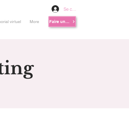
Se connecter
rial virtuel
More
Faire un don
ting