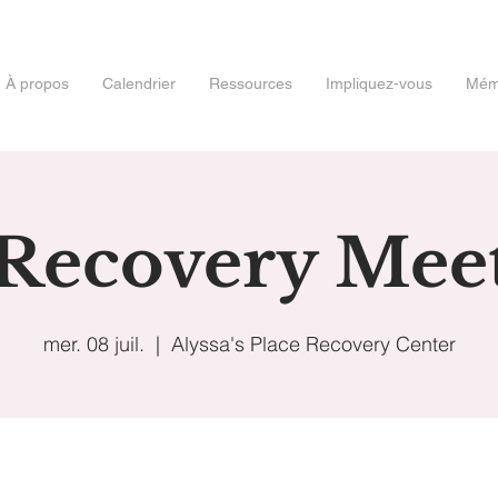
À propos
Calendrier
Ressources
Impliquez-vous
Mémo
 Recovery Mee
mer. 08 juil.
  |  
Alyssa's Place Recovery Center