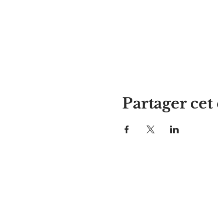
Partager ce
La maison d'Alyssa
297, rue Central, Gardner, MA
01440
978-364-0920