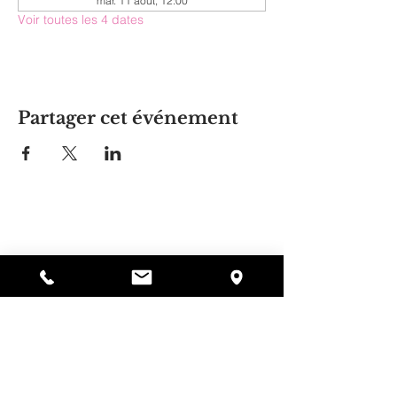
mar. 11 août, 12:00
Voir toutes les 4 dates
Partager cet événement
La maison d'Alyssa
297, rue Central, Gardner, MA
01440
978-364-0920
Faire un don