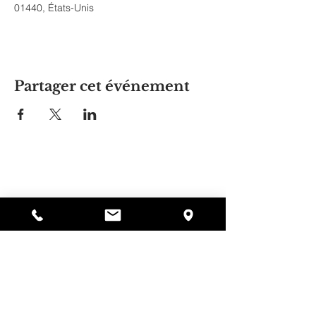
01440, États-Unis
Partager cet événement
La maison d'Alyssa
297, rue Central, Gardner, MA
01440
978-364-0920
Faire un don