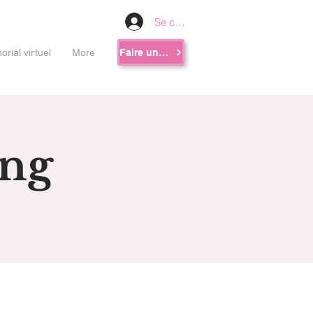
Se connecter
rial virtuel
More
Faire un don
ng