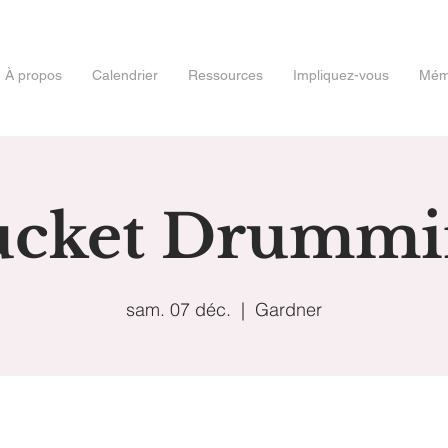
À propos
Calendrier
Ressources
Impliquez-vous
Mémo
ucket Drummi
sam. 07 déc.
  |  
Gardner