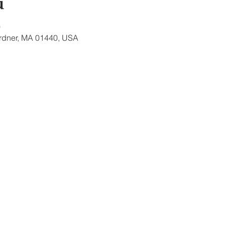
u
0
ardner, MA 01440, USA