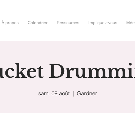
À propos
Calendrier
Ressources
Impliquez-vous
Mémo
ucket Drummi
sam. 09 août
  |  
Gardner