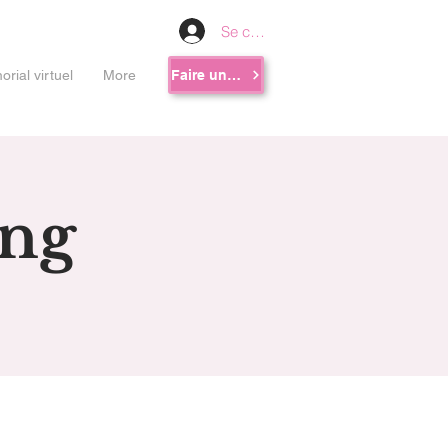
Se connecter
rial virtuel
More
Faire un don
ng