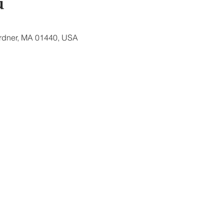
u
ardner, MA 01440, USA