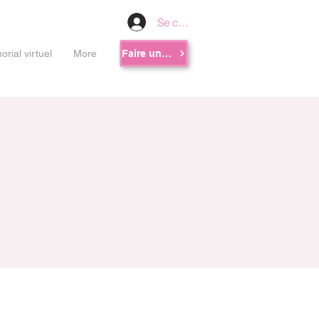
Se connecter
rial virtuel
More
Faire un don