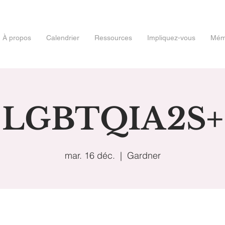
À propos
Calendrier
Ressources
Impliquez-vous
Mémo
LGBTQIA2S+
mar. 16 déc.
  |  
Gardner