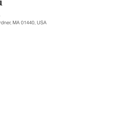
u
0
ardner, MA 01440, USA