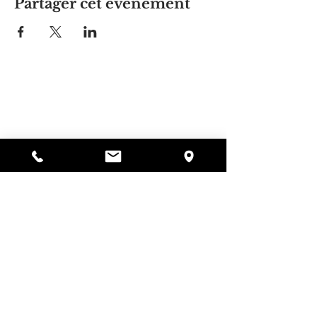
Partager cet événement
La maison d'Alyssa
297, rue Central, Gardner, MA
01440
978-364-0920
Faire un don
Alyssa's Place est une organisation à but non
lucratif 501(c)(3) financée par la collaboration de