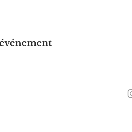
t événement
Alyssa's Place est une organisation à but non lucratif 501(c)(3) financée par 
Inc., GAAMHA, Inc. et du
Bureau of Substance Addiction Services, Massach