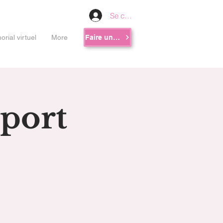
Se connecter
rial virtuel
More
Faire un don
port