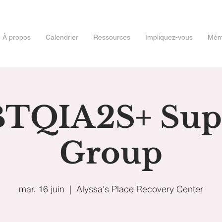
À propos
Calendrier
Ressources
Impliquez-vous
Mémo
TQIA2S+ Sup
Group
mar. 16 juin
  |  
Alyssa's Place Recovery Center