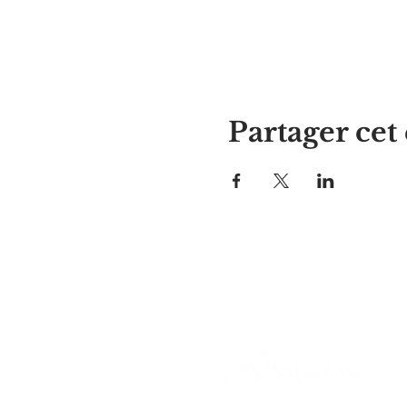
Partager ce
La maison d'Alyssa
297, rue Central, Gardner, MA
01440
978-364-0920