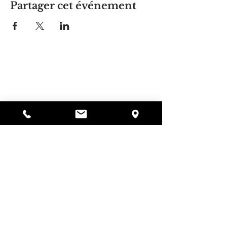
Partager cet événement
La maison d'Alyssa
297, rue Central, Gardner, MA
01440
978-364-0920
Faire un don
Alyssa's Place est une organisation à but non
lucratif 501(c)(3) financée par la collaboration de