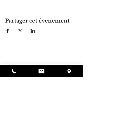
Partager cet événement
La maison d'Alyssa
297, rue Central, Gardner, MA
01440
978-364-0920
Faire un don