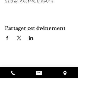
Gardner, MA 01440, États-Unis
Partager cet événement
La maison d'Alyssa
297, rue Central, Gardner, MA
01440
978-364-0920
Faire un don