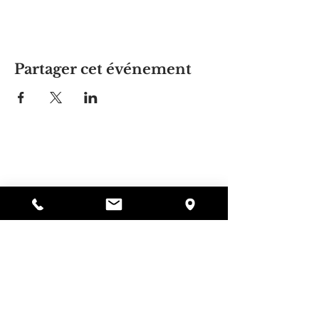
Partager cet événement
La maison d'Alyssa
297, rue Central, Gardner, MA
01440
978-364-0920
Faire un don