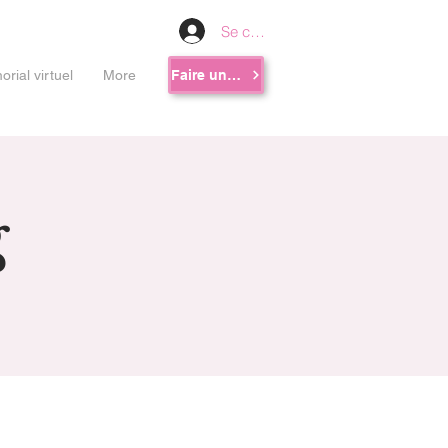
Se connecter
rial virtuel
More
Faire un don
g