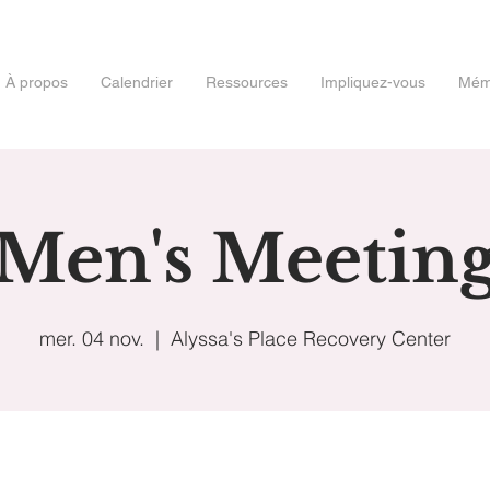
À propos
Calendrier
Ressources
Impliquez-vous
Mémo
Men's Meetin
mer. 04 nov.
  |  
Alyssa's Place Recovery Center