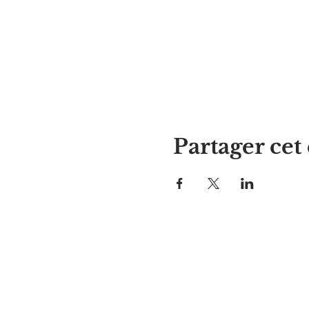
Partager ce
La maison d'Alyssa
297, rue Central, Gardner, MA
01440
978-364-0920