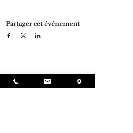
Partager cet événement
La maison d'Alyssa
297, rue Central, Gardner, MA
01440
978-364-0920
Faire un don