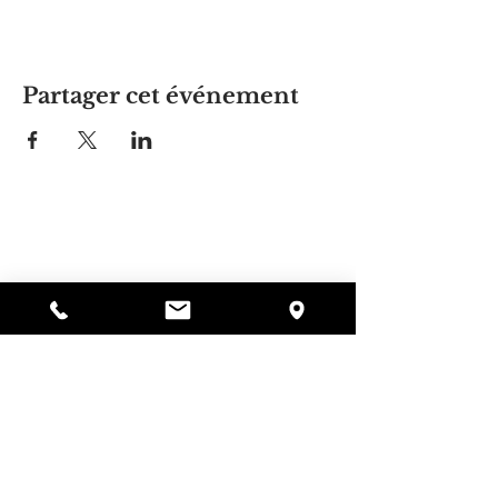
Partager cet événement
La maison d'Alyssa
297, rue Central, Gardner, MA
01440
978-364-0920
Faire un don