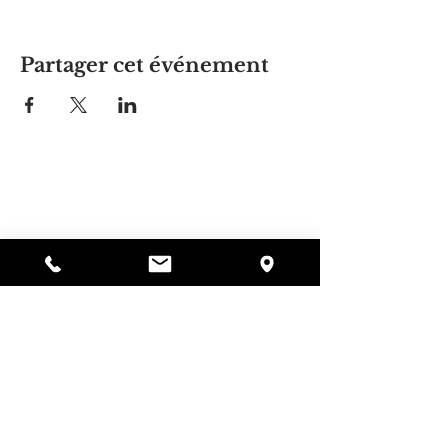
Partager cet événement
La maison d'Alyssa
297, rue Central, Gardner, MA
01440
978-364-0920
Faire un don