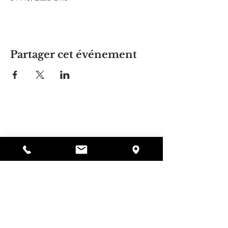
Partager cet événement
La maison d'Alyssa
297, rue Central, Gardner, MA
01440
978-364-0920
Faire un don