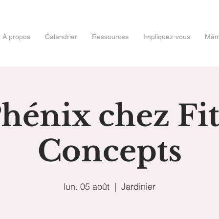
À propos
Calendrier
Ressources
Impliquez-vous
Mémo
hénix chez Fi
Concepts
lun. 05 août
  |  
Jardinier