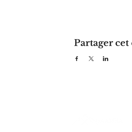
Partager ce
La maison d'Alyssa
297, rue Central, Gardner, MA
01440
978-364-0920