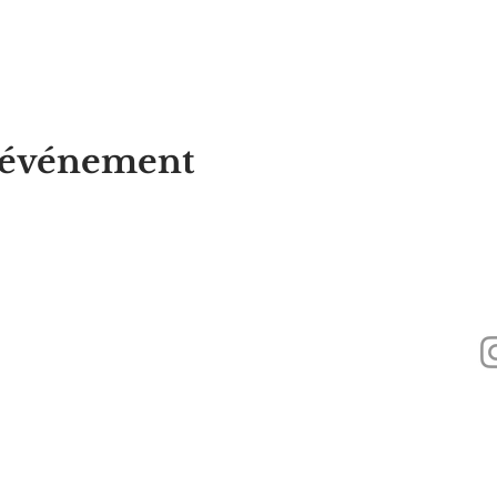
t événement
Alyssa's Place est une organisation à but non lucratif 501(c)(3) financée par 
Inc., GAAMHA, Inc. et du
Bureau of Substance Addiction Services, Massach