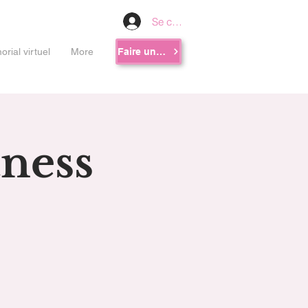
Se connecter
rial virtuel
More
Faire un don
tness