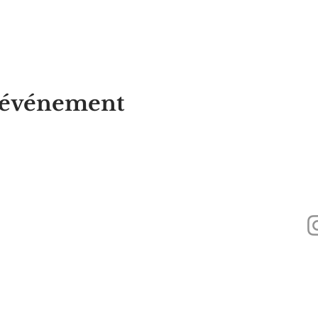
t événement
Alyssa's Place est une organisation à but non lucratif 501(c)(3) financée par 
Inc., GAAMHA, Inc. et du
Bureau of Substance Addiction Services, Massach