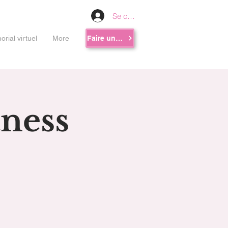
Se connecter
rial virtuel
More
Faire un don
tness