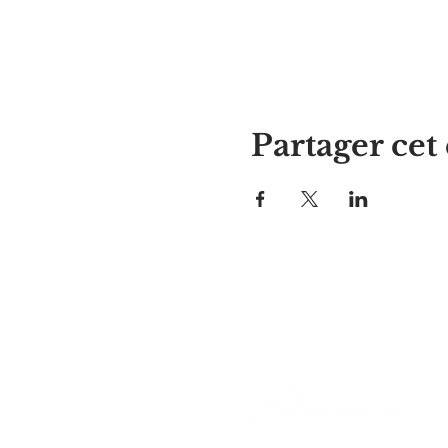
Partager ce
La maison d'Alyssa
297, rue Central, Gardner, MA
01440
978-364-0920