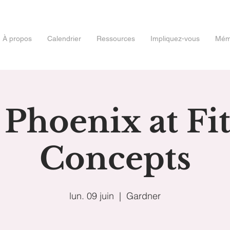
À propos
Calendrier
Ressources
Impliquez-vous
Mémo
Phoenix at Fi
Concepts
lun. 09 juin
  |  
Gardner