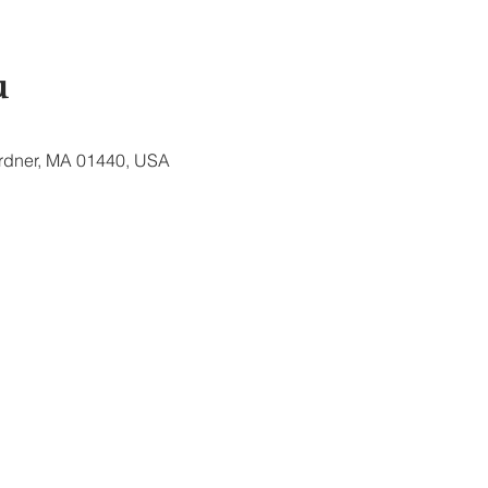
u
ardner, MA 01440, USA