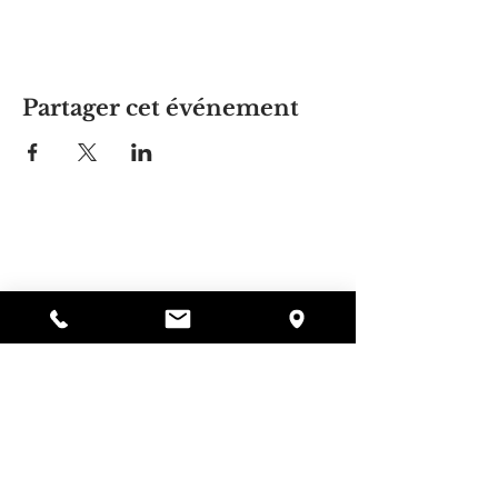
Partager cet événement
La maison d'Alyssa
297, rue Central, Gardner, MA
01440
978-364-0920
Faire un don