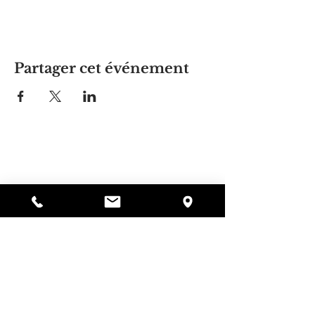
Partager cet événement
La maison d'Alyssa
297, rue Central, Gardner, MA
01440
978-364-0920
Faire un don