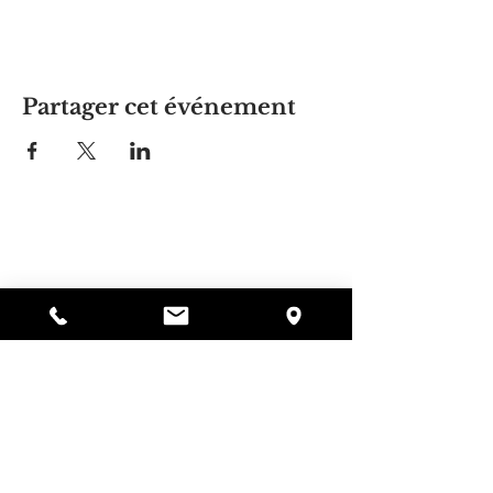
Partager cet événement
La maison d'Alyssa
297, rue Central, Gardner, MA
01440
978-364-0920
Faire un don