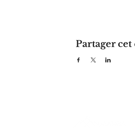
Partager ce
La maison d'Alyssa
297, rue Central, Gardner, MA
01440
978-364-0920