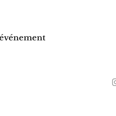
t événement
Alyssa's Place est une organisation à but non lucratif 501(c)(3) financée par 
Inc., GAAMHA, Inc. et du
Bureau of Substance Addiction Services, Massach