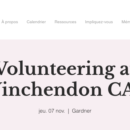
À propos
Calendrier
Ressources
Impliquez-vous
Mémo
Volunteering a
inchendon C
jeu. 07 nov.
  |  
Gardner