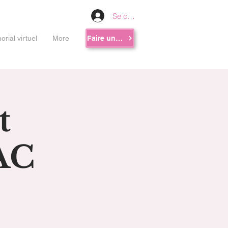
Se connecter
rial virtuel
More
Faire un don
t
AC