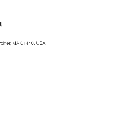
u
ardner, MA 01440, USA