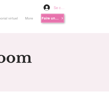
Se connecter
rial virtuel
More
Faire un don
Room