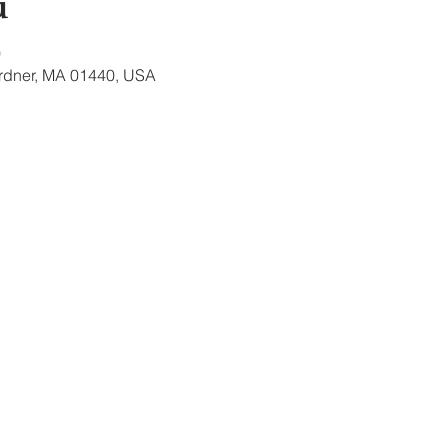
u
0
ardner, MA 01440, USA