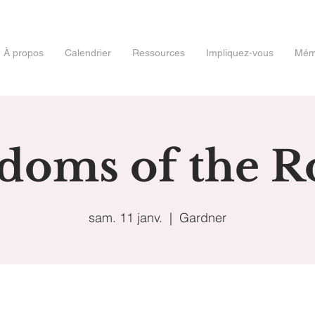
À propos
Calendrier
Ressources
Impliquez-vous
Mémo
doms of the 
sam. 11 janv.
  |  
Gardner