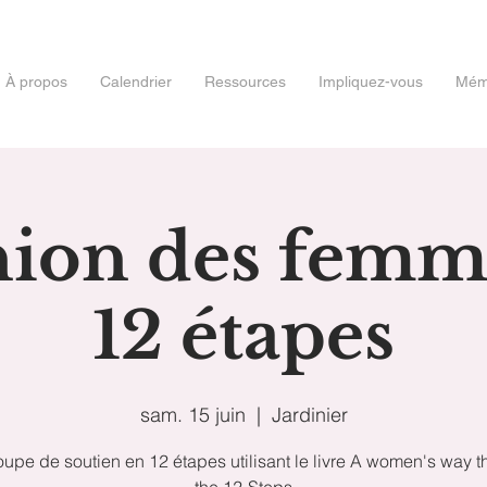
À propos
Calendrier
Ressources
Impliquez-vous
Mémo
ion des femm
12 étapes
sam. 15 juin
  |  
Jardinier
upe de soutien en 12 étapes utilisant le livre A women's way 