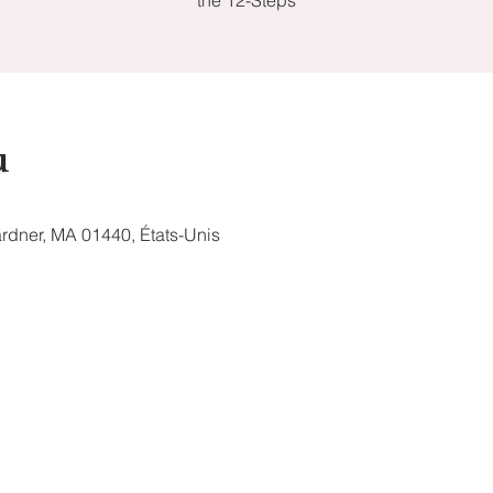
the 12-Steps
u
Gardner, MA 01440, États-Unis