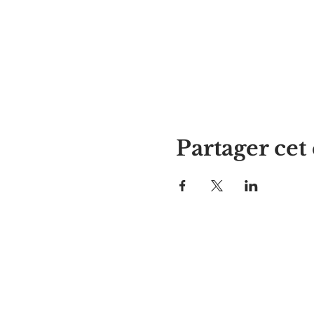
Partager ce
La maison d'Alyssa
297, rue Central, Gardner, MA
01440
978-364-0920