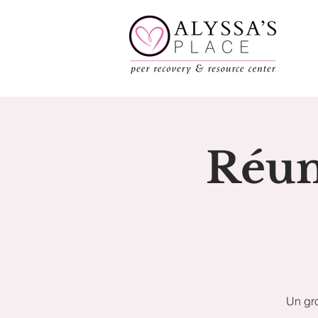
Réun
Un gro