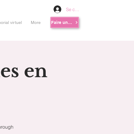
Se connecter
rial virtuel
More
Faire un don
es en
through